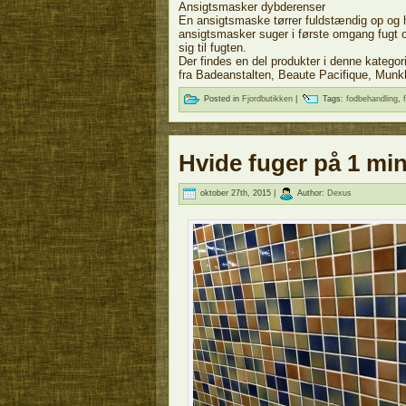
Ansigtsmasker dybderenser
En ansigtsmaske tørrer fuldstændig op og h
ansigtsmasker suger i første omgang fugt 
sig til fugten.
Der findes en del produkter i denne kategor
fra Badeanstalten, Beaute Pacifique, Mun
Posted in
Fjordbutikken
|
Tags:
fodbehandling
,
Hvide fuger på 1 mi
oktober 27th, 2015 |
Author:
Dexus