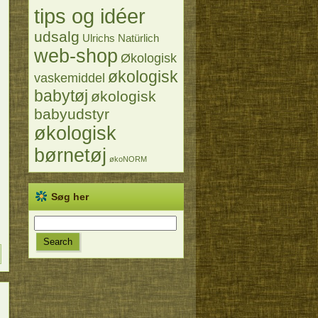
tips og idéer
udsalg
Ulrichs Natürlich
web-shop
Økologisk
økologisk
vaskemiddel
babytøj
økologisk
babyudstyr
økologisk
børnetøj
økoNORM
Søg her