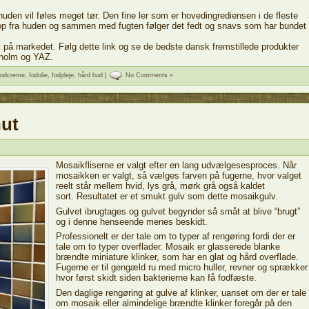
uden vil føles meget tør. Den fine ler som er hovedingrediensen i de fleste
op fra huden og sammen med fugten følger det fedt og snavs som har bundet
i på markedet. Følg dette link og se de bedste dansk fremstillede produkter
kholm og YAZ.
fodcreme
,
fodolie
,
fodpleje
,
hård hud
|
No Comments »
nut
Mosaikfliserne er valgt efter en lang udvælgesesproces. Når
mosaikken er valgt, så vælges farven på fugerne, hvor valget
reelt står mellem hvid, lys grå, mørk grå også kaldet
sort. Resultatet er et smukt gulv som dette mosaikgulv.
Gulvet ibrugtages og gulvet begynder så småt at blive “brugt”
og i denne henseende menes beskidt.
Professionelt er der tale om to typer af rengøring fordi der er
tale om to typer overflader. Mosaik er glasserede blanke
brændte miniature klinker, som har en glat og hård overflade.
Fugerne er til gengæld ru med micro huller, revner og sprækker
hvor først skidt siden bakterierne kan få fodfæste.
Den daglige rengøring at gulve af klinker, uanset om der er tale
om mosaik eller almindelige brændte klinker foregår på den