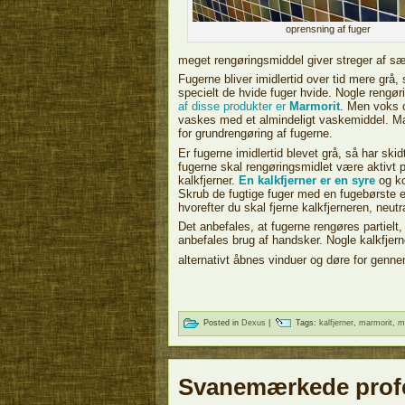
oprensning af fuger
meget rengøringsmiddel giver streger af sæ
Fugerne bliver imidlertid over tid mere grå,
specielt de hvide fuger hvide. Nogle rengør
af disse produkter er
Marmorit
. Men voks 
vaskes med et almindeligt vaskemiddel. Ma
for grundrengøring af fugerne.
Er fugerne imidlertid blevet grå, så har ski
fugerne skal rengøringsmidlet være aktivt
kalkfjerner.
En kalkfjerner er en syre
og ko
Skrub de fugtige fuger med en fugebørste e
hvorefter du skal fjerne kalkfjerneren, neut
Det anbefales, at fugerne rengøres partielt,
anbefales brug af handsker. Nogle kalkfjer
alternativt åbnes vinduer og døre for genn
Posted in
Dexus
|
Tags:
kalfjerner
,
marmorit
,
m
Svanemærkede profe