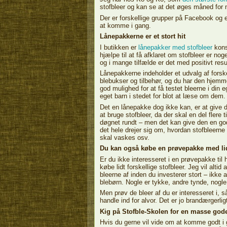
stofbleer og kan se at det øges måned fo
Der er forskellige grupper på Facebook og en
at komme i gang.
Lånepakkerne er et stort hit
I butikken er
lånepakker med stofbleer
kons
hjælpe til at få afklaret om stofbleer er noge
og i mange tilfælde er det med positivt resu
Lånepakkerne indeholder et udvalg af forske
blebukser og tilbehør, og du har den hjemme
god mulighed for at få testet bleerne i din 
eget barn i stedet for blot at læse om dem.
Det en lånepakke dog ikke kan, er at give d
at bruge stofbleer, da der skal en del flere 
døgnet rundt – men det kan give den en g
det hele drejer sig om, hvordan stofbleerne 
skal vaskes osv.
Du kan også købe en prøvepakke med lidt
Er du ikke interesseret i en prøvepakke til
købe lidt forskellige stofbleer. Jeg vil altid
bleerne af inden du investerer stort – ikke al
blebørn. Nogle er tykke, andre tynde, nogle 
Men prøv de bleer af du er interesseret i, s
handle ind for alvor. Det er jo brandærgerlig
Kig på Stofble-Skolen for en masse gode
Hvis du gerne vil vide om at komme godt i