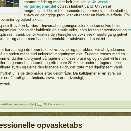
samme måde og med et helt almindelig
Universal
rengøringsmiddel
opløst i lunkent vand. Universal
rengøringsmiddel er fedtløsnende og fjerner overflade skidt og
snavs og de rigtige produkter efterlader en blank overflade. For
berester og opløst skidt.
 specielt hvor vi færdes. Universal rengøringsmidler kan kun delvis holde
ingsmidler indeholder imidlertid en smule voks, som forsegler overfladen og
et
opløses i vand, derfor vaskes den forsejlende voks væk næste gang gulvet
rmorit og andre porrefyldende produkter udskyder tidspunktet
dtet har sat sig i de føromtale porre, revner og sprækker. For at dybderense
 på en anden måde end universal rengøringsmidlet. Fugerne renses med en
mmer du den ufortynnet på fugerne vil disse bruse op og skidtet vil løsnes.
ller en gammel tandbørste og efter bare 30-60 sekunder er fugerne rene,
ralisere syren og fjerne den løsnede skidt, det gøre med rigeligt rent vand.
 hvilket vil sige delområde efter delområde. Da kalkfjerner er en syre, så
ner er så kraftige at åndedrætsværn er nødvendigt,
emtræk.
osaikfliser
,
rengøringsmidler
|
No Comments »
ssionelle opvasketabs