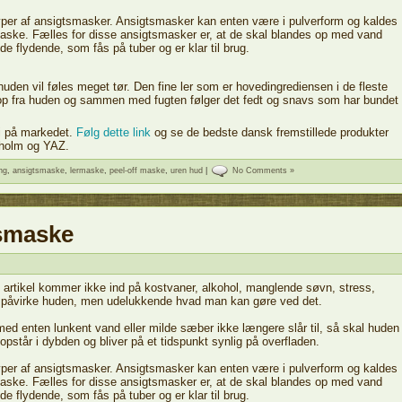
typer af ansigtsmasker. Ansigtsmasker kan enten være i pulverform og kaldes
maske. Fælles for disse ansigtsmasker er, at de skal blandes op med vand
 flydende, som fås på tuber og er klar til brug.
uden vil føles meget tør. Den fine ler som er hovedingrediensen i de fleste
op fra huden og sammen med fugten følger det fedt og snavs som har bundet
ri på markedet.
Følg dette link
og se de bedste dansk fremstillede produkter
kholm og YAZ.
ng
,
ansigtsmaske
,
lermaske
,
peel-off maske
,
uren hud
|
No Comments »
smaske
artikel kommer ikke ind på kostvaner, alkohol, manglende søvn, stress,
om påvirke huden, men udelukkende hvad man kan gøre ved det.
ed enten lunkent vand eller milde sæber ikke længere slår til, så skal huden
står i dybden og bliver på et tidspunkt synlig på overfladen.
typer af ansigtsmasker. Ansigtsmasker kan enten være i pulverform og kaldes
maske. Fælles for disse ansigtsmasker er, at de skal blandes op med vand
 flydende, som fås på tuber og er klar til brug.