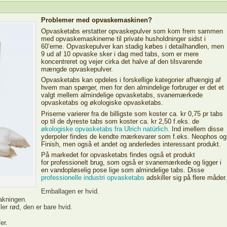
Problemer med opvaskemaskinen?
Opvasketabs erstatter opvaskepulver som kom frem sammen
med opvaskemaskinerne til private husholdninger sidst i
60’erne. Opvaskepulver kan stadig købes i detailhandlen, men
9 ud af 10 opvaske sker i dag med tabs, som er mere
koncentreret og vejer cirka det halve af den tilsvarende
mængde opvaskepulver.
Opvasketabs kan opdeles i forskellige kategorier afhængig af
hvem man spørger, men for den almindelige forbruger er det et
valgt mellem almindelige opvasketabs, svanemærkede
opvasketabs og økologiske opvasketabs.
Priserne varierer fra de billigste som koster ca. kr 0,75 pr tabs
op til de dyreste tabs som koster ca. kr 2,50 f.eks. de
økologiske opvasketabs fra Ulrich natürlich.
Ind imellem disse
yderpoler findes de kendte mærkevarer som f.eks. Neophos og
Finish, men også et andet og anderledes interessant produkt.
På markedet for opvasketabs findes også et produkt
for professionelt brug, som også er svanemærkede og ligger i
en vandopløselig pose lige som almindelige tabs. Disse
professionelle industri opvasketabs
adskiller sig på flere måder.
Emballagen er hvid.
pakningen.
ler rød, den er bare hvid.
er.