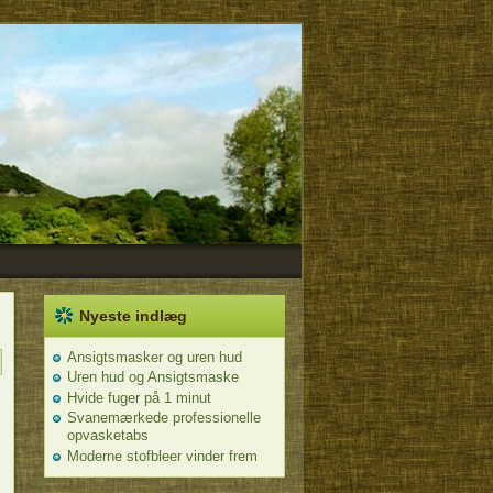
Nyeste indlæg
Ansigtsmasker og uren hud
Uren hud og Ansigtsmaske
Hvide fuger på 1 minut
Svanemærkede professionelle
opvasketabs
Moderne stofbleer vinder frem