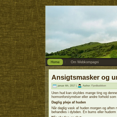
Home
Om Webkompagni
Ansigtsmasker og u
januar 4th, 2017 |
Author:
Fjordbutikken
Uren hud kan skyldes mange ting og denne 
hormonforstyrrelser eller andre forhold s
Daglig pleje af huden
Når daglig vask af huden morgen og aften m
behandles i dybden. En bums eller hudorm op