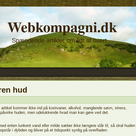
Webkompagni.dk
Spændende artikler om lidt af hvert…
ren hud
artikel kommer ikke ind på kostvaner, alkohol, manglende søvn, stress,
om påvirke huden, men udelukkende hvad man kan gøre ved det.
ed enten lunkent vand eller milde sæber ikke længere slår til, så skal huden
står i dybden og bliver på et tidspunkt synlig på overfladen.