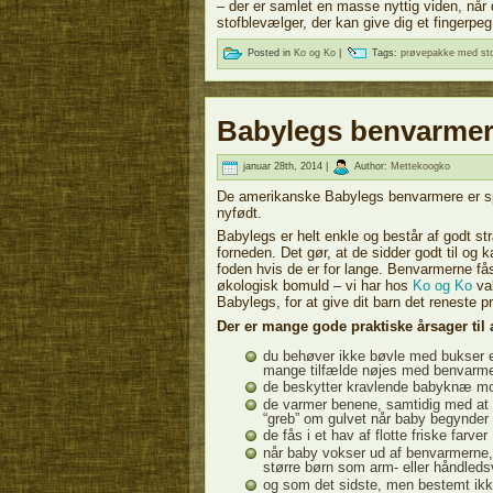
– der er samlet en masse nyttig viden, når d
stofblevælger, der kan give dig et fingerpe
Posted in
Ko og Ko
|
Tags:
prøvepakke med sto
Babylegs benvarmer
januar 28th, 2014 |
Author:
Mettekoogko
De amerikanske Babylegs benvarmere er spe
nyfødt.
Babylegs er helt enkle og består af godt st
forneden. Det gør, at de sidder godt til og 
foden hvis de er for lange. Benvarmerne få
økologisk bomuld – vi har hos
Ko og Ko
val
Babylegs, for at give dit barn det reneste p
Der er mange gode praktiske årsager til a
du behøver ikke bøvle med bukser e
mange tilfælde nøjes med benvarmer
de beskytter kravlende babyknæ m
de varmer benene, samtidig med at fø
“greb” om gulvet når baby begynder 
de fås i et hav af flotte friske farver
når baby vokser ud af benvarmerne, k
større børn som arm- eller håndled
og som det sidste, men bestemt ikk