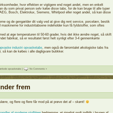
virksomheder, hvor effekten er vigtigere end noget andet, men en enkelt
 du som privat person selv købe disse tabs, for de kan bruge til alle typer
EG, Bosch, Elektrolux, Siemens, Whirlpool eller noget andet, så kan disse
ne og de gengælder dit valg ved at give dig rent service, porcelæn, bestik
maskinerne for industritabsene indeholder kun få fyldstoffer, som oftes
med at øge temperaturen til 50-60 grader, hvis det ikke ændre noget, så skift
andet fabrikat, så er resultatet først helt synligt efter 3-4 gennemkørte
vaske industri opvasketabs
, men også de føromtalet økologiske tabs fra
, så kan de købes i alle dagligvare butikker.
rkede opvasketabs
|
No Comments »
inder frem
lære, og flere og flere får mod på at prøve det af – skønt!
handler af moderne stofbleer
herhjemme, et rimeligt godt indblik i brugen af