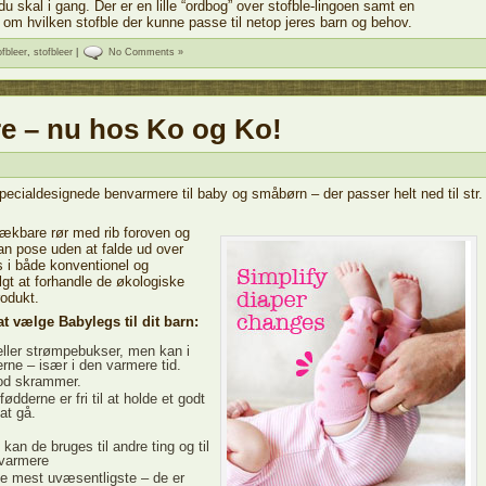
u skal i gang. Der er en lille “ordbog” over stofble-lingoen samt en
g om hvilken stofble der kunne passe til netop jeres barn og behov.
fbleer
,
stofbleer
|
No Comments »
e – nu hos Ko og Ko!
cialdesignede benvarmere til baby og småbørn – der passer helt ned til str.
rækbare rør med rib foroven og
kan pose uden at falde ud over
s i både konventionel og
gt at forhandle de økologiske
rodukt.
t vælge Babylegs til dit barn:
ller strømpebukser, men kan i
ne – især i den varmere tid.
od skrammer.
dderne er fri til at holde et godt
at gå.
an de bruges til andre ting og til
svarmere
e mest uvæsentligste – de er