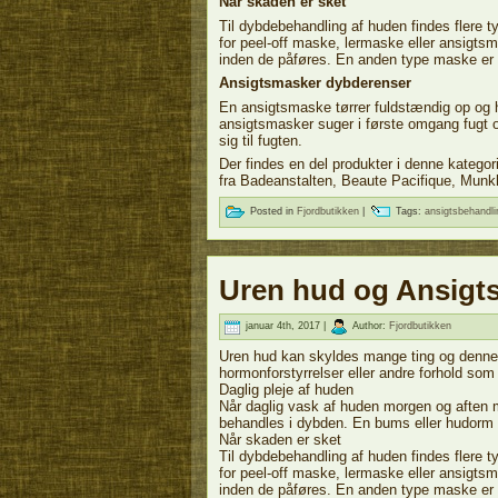
Når skaden er sket
Til dybdebehandling af huden findes flere 
for peel-off maske, lermaske eller ansigts
inden de påføres. En anden type maske er de
Ansigtsmasker dybderenser
En ansigtsmaske tørrer fuldstændig op og h
ansigtsmasker suger i første omgang fugt 
sig til fugten.
Der findes en del produkter i denne katego
fra Badeanstalten, Beaute Pacifique, Mun
Posted in
Fjordbutikken
|
Tags:
ansigtsbehandli
Uren hud og Ansigt
januar 4th, 2017 |
Author:
Fjordbutikken
Uren hud kan skyldes mange ting og denne 
hormonforstyrrelser eller andre forhold s
Daglig pleje af huden
Når daglig vask af huden morgen og aften m
behandles i dybden. En bums eller hudorm op
Når skaden er sket
Til dybdebehandling af huden findes flere 
for peel-off maske, lermaske eller ansigts
inden de påføres. En anden type maske er de