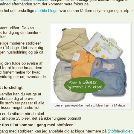
r måned efterhånden som der kommer mere fokus på.
 hel del forskellige
stofble-blogs
hvor du kan få flere oplysninger og hjælp til
tant udlånt. De kan
t for dig og din familie –
ltat.
llige moderne stofbleer,
 i 14 dage. Det giver dig
egen husholdning og på dit
ig den fulde oplevelse af
til for at kunne bruge dem
od fornemmelse for hvad
virkelig ser ud, hvordan de
 forskelligt
 hjemlån kan du vælge at
 anbefale dig at prøve
le stofbleer passer til alle
Lån en prøvepakke med stofbleer hjem i 14 dage.
tisser meget andre lidt.
å er du sikrere når du skal
t at købe 25 bleer, det så ikke fungerer optimalt.
 tips til at komme i gang med stofbleer
 gang med stofbleer, kan jeg anbefale dig at kigge nærmere på
Stofble-skolen