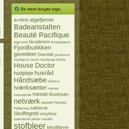
De mest brugte tags
a-rens
algefjerner
Badeanstalten
Beauté Pacifique
facaderens
dagcreme
firmajulegaver
Fjordbutikken
gaveideer
Gaveidé
gavekurve
Glasfigurer
haven
haveterapi
Henna
House Doctor
husråd
hudpleje
Håndsæbe
hårfarve
iværksætter
marked
messe
Munkholm
massageolie
netværk
plantetid
PlayMais
saltskrub
Pletfjerning
Skuffegreb
smykker
spændende planter
stauder
stofbleer
tekstilfarver