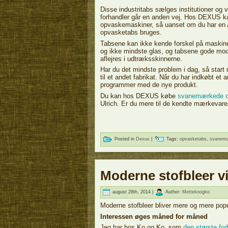
Disse industritabs sælges institutioner og 
forhandler går en anden vej. Hos DEXUS kan
opvaskemaskiner, så uanset om du har en A
opvasketabs bruges.
Tabsene kan ikke kende forskel på maskiner
og ikke mindste glas, og tabsene gode mod 
aflejres i udtræksskinnerne.
Har du det mindste problem i dag, så start 
til et andet fabrikat. Når du har indkøbt et 
programmer med de nye produkt.
Du kan hos DEXUS købe
svanemærkede op
Ulrich. Er du mere til de kendte mærkevarer
Posted in
Dexus
|
Tags:
opvasketabs
,
svanemæ
Moderne stofbleer v
august 28th, 2014 |
Author:
Mettekoogko
Moderne stofbleer bliver mere og mere popu
Interessen øges måned for måned
Jeg har hos Ko og Ko, som
den største for