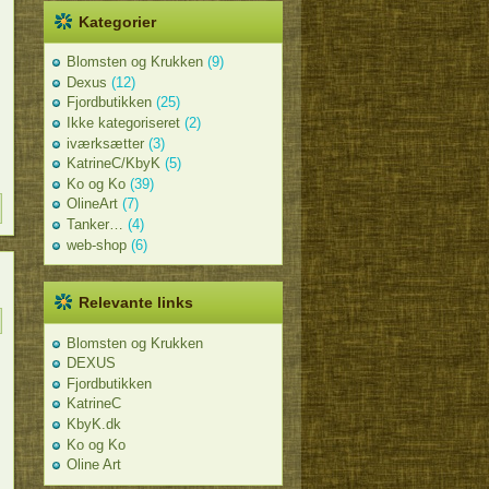
Kategorier
Blomsten og Krukken
(9)
Dexus
(12)
Fjordbutikken
(25)
Ikke kategoriseret
(2)
iværksætter
(3)
KatrineC/KbyK
(5)
Ko og Ko
(39)
OlineArt
(7)
Tanker…
(4)
web-shop
(6)
Relevante links
Blomsten og Krukken
DEXUS
Fjordbutikken
KatrineC
KbyK.dk
Ko og Ko
Oline Art