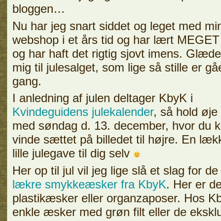
bloggen…
Nu har jeg snart siddet og leget med mi
webshop i et års tid og har lært MEGET
og har haft det rigtig sjovt imens. Glæde
mig til julesalget, som lige så stille er gåe
gang.
I anledning af julen deltager KbyK i
Kvindeguidens julekalender
, så hold øje
med søndag d. 13. december, hvor du 
vinde sættet på billedet til højre. En læk
lille julegave til dig selv
Her op til jul vil jeg lige slå et slag for de
lækre smykkeæsker fra KbyK
. Her er d
plastikæsker eller organzaposer. Hos Kby
enkle æsker med grøn filt eller de eksklu