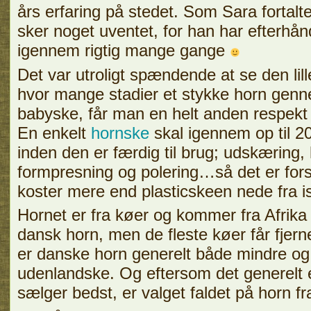
års erfaring på stedet. Som Sara fortalt
sker noget uventet, for han har efterhå
igennem rigtig mange gange
Det var utroligt spændende at se den lil
hvor mange stadier et stykke horn genne
babyske, får man en helt anden respekt
En enkelt
hornske
skal igennem op til 20
inden den er færdig til brug; udskæring, 
formpresning og polering…så det er forst
koster mere end plasticskeen nede fra i
Hornet er fra køer og kommer fra Afrika 
dansk horn, men de fleste køer får fjer
er danske horn generelt både mindre og
udenlandske. Og eftersom det generelt 
sælger bedst, er valget faldet på horn fra