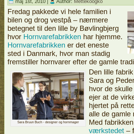
maj 1st, 2010 |
Author:
Mettekoogko
Fredag pakkede vi hele familien i
bilen og drog vestpå – nærmere
betegnet til den lille by Bøvlingbjerg
hvor
Hornvarefabrikken
har hjemme.
Hornvarefabrikken
er det eneste
sted i Danmark, hvor man stadig
fremstiller hornvarer efter de gamle tradi
Den lille fabri
Sara og Peder,
hvor de skulle
ejer at de vir
hjertet på ret
alle de gamle
Med fabrikken
Sara Bruun Buch - designer og hornmager
værkstedet
– f