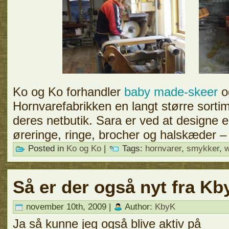
Ko og Ko forhandler
baby made-skeer
o
Hornvarefabrikken en langt større sorti
deres netbutik. Sara er ved at designe e
øreringe, ringe, brocher og halskæder – ri
Posted in
Ko og Ko
|
Tags:
hornvarer
,
smykker
,
w
Så er der også nyt fra Kb
november 10th, 2009 |
Author:
KbyK
Ja så kunne jeg også blive aktiv på