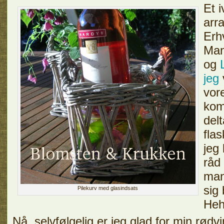
Et 
arr
Erh
Man
og
jeg
vore
kom
del
fla
jeg 
råd 
man
sig 
Pilekurv med glasindsats
He
Nå, selvfølgelig er jeg glad for min rødvi