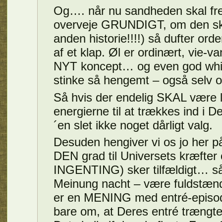
Og…. når nu sandheden skal frem
overveje GRUNDIGT, om den sk
anden historie!!!!) så dufter ord
af et klap. Øl er ordinært, vie-v
NYT koncept… og even god whisk
stinke så hengemt – også selv o
Så hvis der endelig SKAL være li
energierne til at trækkes ind i 
´en slet ikke noget dårligt valg.
Desuden hengiver vi os jo her p
DEN grad til Universets kræfter 
INGENTING) sker tilfældigt… s
Meinung nacht – være fuldstænd
er en MENING med entré-episod
bare om, at Deres entré trængte t