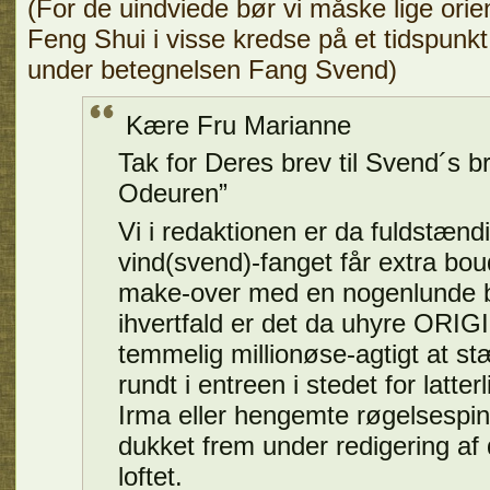
(For de uindviede bør vi måske lige orie
Feng Shui i visse kredse på et tidspunkt 
under betegnelsen Fang Svend)
Kære Fru Marianne
Tak for Deres brev til Svend´s
Odeuren”
Vi i redaktionen er da fuldstænd
vind(svend)-fanget får extra bou
make-over med en nogenlunde
ihvertfald er det da uhyre ORI
temmelig millionøse-agtigt at s
rundt i entreen i stedet for latterl
Irma eller hengemte røgelsespin
dukket frem under redigering af
loftet.