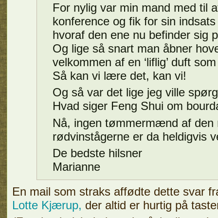
For nylig var min mand med til a
konference og fik for sin indsat
hvoraf den ene nu befinder sig 
Og lige så snart man åbner hove
velkommen af en ‘liflig’ duft so
Så kan vi lære det, kan vi!
Og så var det lige jeg ville spø
Hvad siger Feng Shui om bourd
Nå, ingen tømmermænd af den r
rødvinstågerne er da heldigvis ve
De bedste hilsner
Marianne
En mail som straks affødte dette svar f
Lotte Kjærup,
der altid er hurtig på taste