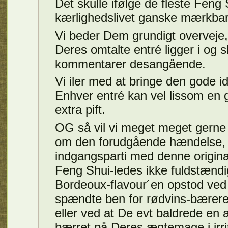
Det skulle ifølge de fleste Feng
kærlighedslivet ganske mærkbar
Vi beder Dem grundigt overvej
Deres omtalte entré ligger i og sk
kommentarer desangående.
Vi iler med at bringe den gode id
Enhver entré kan vel lissom en g
extra pift.
OG så vil vi meget meget gerne h
om den forudgående hændelse, 
indgangsparti med denne original
Feng Shui-ledes ikke fuldstændig
Bordeoux-flavour´en opstod ved 
spændte ben for rødvins-bæreren
eller ved at De evt baldrede en a
bærret på Deres ægtemage i irrit