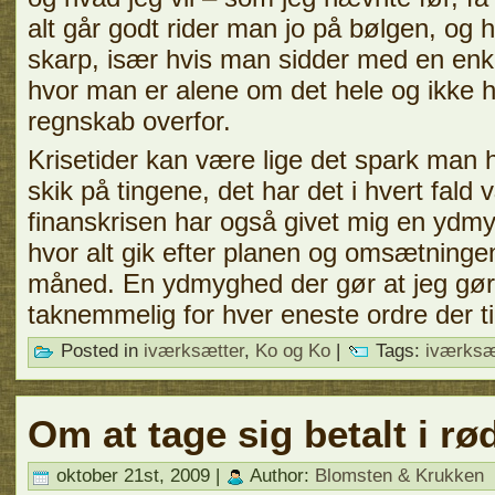
alt går godt rider man jo på bølgen, og ha
skarp, især hvis man sidder med en en
hvor man er alene om det hele og ikke ha
regnskab overfor.
Krisetider kan være lige det spark man ha
skik på tingene, det har det i hvert fald
finanskrisen har også givet mig en ydmy
hvor alt gik efter planen og omsætninge
måned. En ydmyghed der gør at jeg gør 
taknemmelig for hver eneste ordre der t
Posted in
iværksætter
,
Ko og Ko
|
Tags:
iværksæ
Om at tage sig betalt i r
oktober 21st, 2009 |
Author:
Blomsten & Krukken