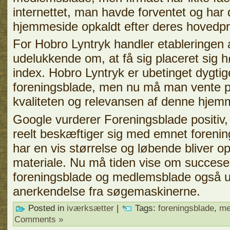
internettet, man havde forventet og har 
hjemmeside opkaldt efter deres hovedp
For Hobro Lyntryk handler etableringen 
udelukkende om, at få sig placeret sig h
index. Hobro Lyntryk er ubetinget dygtig
foreningsblade, men nu må man vente p
kvaliteten og relevansen af denne hjem
Google vurderer Foreningsblade positiv
reelt beskæftiger sig med emnet foreni
har en vis størrelse og løbende bliver o
materiale. Nu må tiden vise om succesen
foreningsblade og medlemsblade også u
anerkendelse fra søgemaskinerne.
Posted in
iværksætter
|
Tags:
foreningsblade
,
me
Comments »