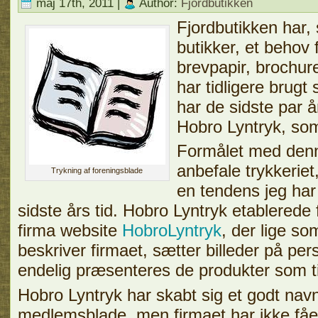
maj 17th, 2011 |
Author:
Fjordbutikken
Fjordbutikken har
butikker, et behov 
brevpapir, brochur
har tidligere brugt
har de sidste par 
Hobro Lyntryk, som 
Formålet med denne
anbefale trykkerie
Trykning af foreningsblade
en tendens jeg har 
sidste års tid. Hobro Lyntryk etablerede f
firma website
HobroLyntryk
, der lige s
beskriver firmaet, sætter billeder på pe
endelig præsenteres de produkter som t
Hobro Lyntryk har skabt sig et godt nav
medlemsblade, men firmaet har ikke få