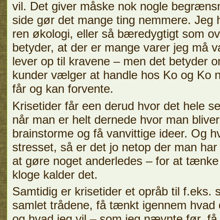
vil. Det giver måske nok nogle begræn
side gør det mange ting nemmere. Jeg h
ren økologi, eller så bæredygtigt som o
betyder, at der er mange varer jeg må væ
lever op til kravene – men det betyder
kunder vælger at handle hos Ko og Ko n
får og kan forvente.
Krisetider får een derud hvor det hele se
når man er helt dernede hvor man bliver t
brainstorme og få vanvittige ideer. Og 
stresset, så er det jo netop der man har 
at gøre noget anderledes – for at tænke
kloge kalder det.
Samtidig er krisetider et opråb til f.eks
samlet trådene, få tænkt igennem hvad d
og hvad jeg vil – som jeg nævnte før, f