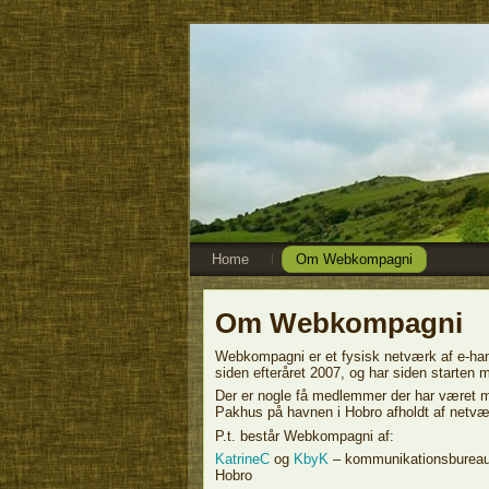
Home
Om Webkompagni
Om Webkompagni
Webkompagni er et fysisk netværk af e-han
siden efteråret 2007, og har siden starte
Der er nogle få medlemmer der har været me
Pakhus på havnen i Hobro afholdt af netvæ
P.t. består Webkompagni af:
KatrineC
og
KbyK
– kommunikationsburea
Hobro