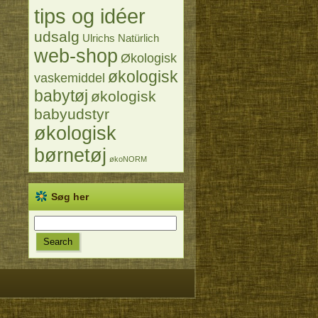
tips og idéer
udsalg
Ulrichs Natürlich
web-shop
Økologisk
økologisk
vaskemiddel
babytøj
økologisk
babyudstyr
økologisk
børnetøj
økoNORM
Søg her