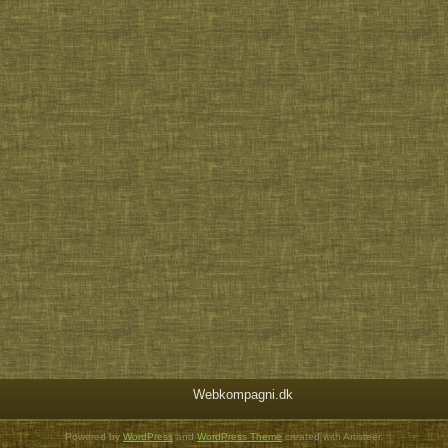
Webkompagni.dk
Powered by
WordPress
and
WordPress Theme
created with Artisteer.