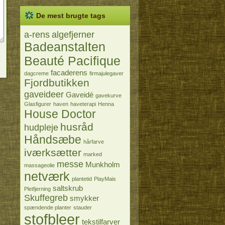
De mest brugte tags
a-rens
algefjerner
Badeanstalten
Beauté Pacifique
facaderens
dagcreme
firmajulegaver
Fjordbutikken
gaveideer
Gaveidé
gavekurve
Glasfigurer
haven
haveterapi
Henna
House Doctor
husråd
hudpleje
Håndsæbe
hårfarve
iværksætter
marked
messe
Munkholm
massageolie
netværk
plantetid
PlayMais
saltskrub
Pletfjerning
Skuffegreb
smykker
spændende planter
stauder
stofbleer
tekstilfarver