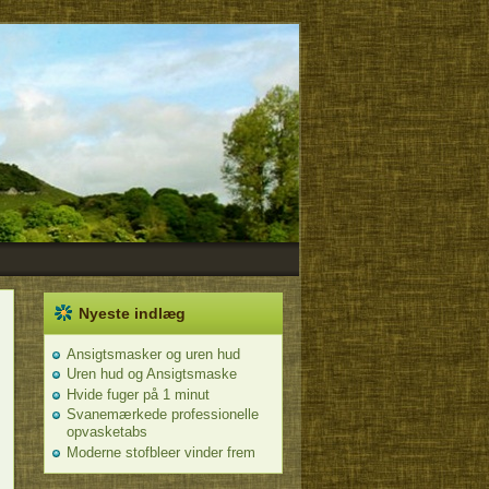
Nyeste indlæg
Ansigtsmasker og uren hud
Uren hud og Ansigtsmaske
Hvide fuger på 1 minut
Svanemærkede professionelle
opvasketabs
Moderne stofbleer vinder frem