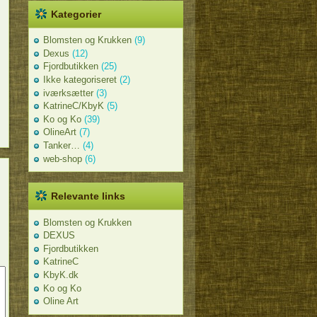
Kategorier
Blomsten og Krukken
(9)
Dexus
(12)
Fjordbutikken
(25)
Ikke kategoriseret
(2)
iværksætter
(3)
KatrineC/KbyK
(5)
Ko og Ko
(39)
OlineArt
(7)
Tanker…
(4)
web-shop
(6)
Relevante links
Blomsten og Krukken
DEXUS
Fjordbutikken
KatrineC
KbyK.dk
Ko og Ko
Oline Art