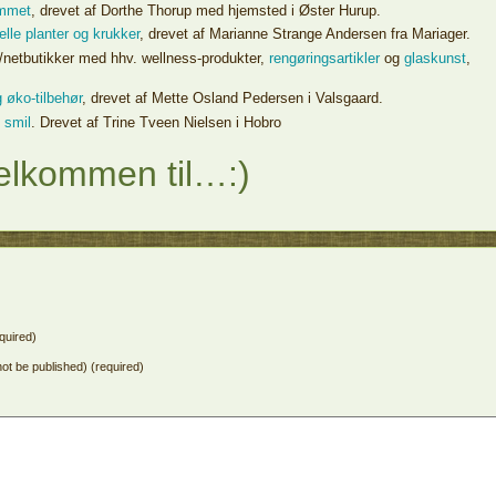
emmet
, drevet af Dorthe Thorup med hjemsted i Øster Hurup.
lle planter og krukker
, drevet af Marianne Strange Andersen fra Mariager.
/netbutikker med hhv. wellness-produkter,
rengøringsartikler
og
glaskunst
,
 øko-tilbehør
, drevet af Mette Osland Pedersen i Valsgaard.
l smil
. Drevet af Trine Tveen Nielsen i Hobro
elkommen til…:)
quired)
 not be published) (required)