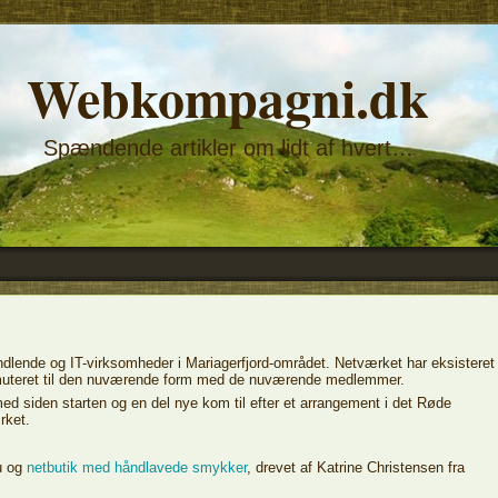
Webkompagni.dk
Spændende artikler om lidt af hvert…
dlende og IT-virksomheder i Mariagerfjord-området. Netværket har eksisteret
n muteret til den nuværende form med de nuværende medlemmer.
d siden starten og en del nye kom til efter et arrangement i det Røde
rket.
u og
netbutik med håndlavede smykker
, drevet af Katrine Christensen fra