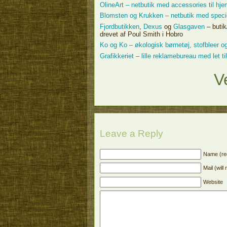
OlineArt – netbutik med accessories til hj
Blomsten og Krukken – netbutik med specie
Fjordbutikken
,
Dexus
og
Glasgaven
– butik
drevet af Poul Smith i Hobro
Ko og Ko – økologisk børnetøj, stofbleer og
Grafikkeriet – lille reklamebureau med let ti
V
Leave a Reply
Name (re
Mail (will
Website