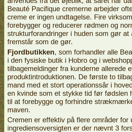
anvendes fra det øjeblik, at såret har d
Beauté Pacifique cremerne arbejder oft
creme er ingen undtagelse. Fire virkso
forebygger og reducerer rødmen og nor
strukturforandringer i huden som gør a
fremstår som de gør.
Fjordbutikken
, som forhandler alle Be
i den fysiske butik i Hobro og i webshopp
tilbagemeldinger fra kunderne allerede 
produktintroduktionen. De første to tilb
mand med et stort operationssår i hove
en kvinde som et stykke tid før fødslen 
til at forebygge og forhindre strækmær
maven.
Cremen er effektiv på flere områder for 
ingrediensoversigten er der nævnt 3 fors