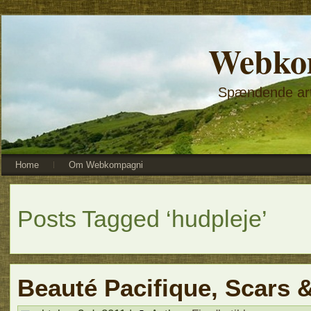
Webko
Spændende arti
Home
Om Webkompagni
Posts Tagged ‘hudpleje’
Beauté Pacifique, Scars &