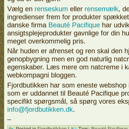
Vælg en
renseskum
eller
rensemælk
, d
ingredienser frem for produkter spækket
danske firma
Beauté Pacifique
har udvik
ansigtsplejeprodukter gavnlige for din hu
meget overkommelig pris.
Når huden er afrenset og ren skal den h
genopbygning men en god naturlig na
egenskaber. Læs mere om natcreme i ka
webkompagni bloggen.
Fjordbutikken har som eneste webshop 
som er uddannet til Beauté Pacifique pr
specifikt spørgsmål, så spørg vores eks
info@fjordbutikken.dk
.
–
Posted in
Fjordbutikken
|
Tags:
Beauté Pacifique