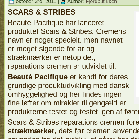
oktober 3rd, 2011 |
Author:
Fjordbutikken
SCARS & STRIBES
Beauté Pacifique har lanceret
produktet Scars & Stribes. Cremens
navn er noget specielt, men navnet
er meget sigende for ar og
strækmærker er netop det,
reparations cremen er udviklet til.
Beauté Pacifique
er kendt for deres
grundige produktudvikling med dansk
omhyggelighed og her findes ingen
fine løfter om mirakler til gengæld er
produkterne testet og testet igen af fø
Scars & Stribes reparations cremen fo
strækmærker
, dets før cremen anvend