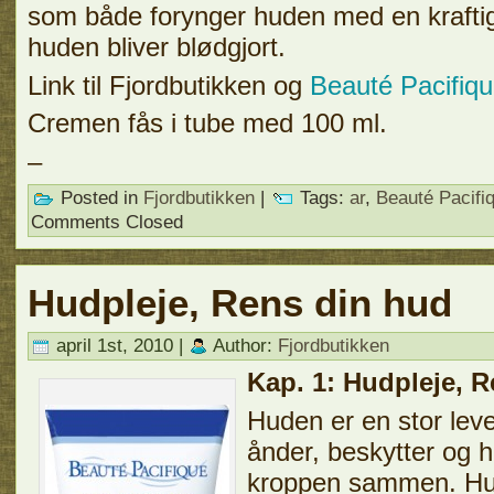
som både forynger huden med en kraftig 
huden bliver blødgjort.
Link til Fjordbutikken og
Beauté Pacifi
Cremen fås i tube med 100 ml.
–
Posted in
Fjordbutikken
|
Tags:
ar
,
Beauté Pacifi
Comments Closed
Hudpleje, Rens din hud
april 1st, 2010 |
Author:
Fjordbutikken
Kap. 1: Hudpleje, 
Huden er en stor le
ånder, beskytter og h
kroppen sammen. Hud