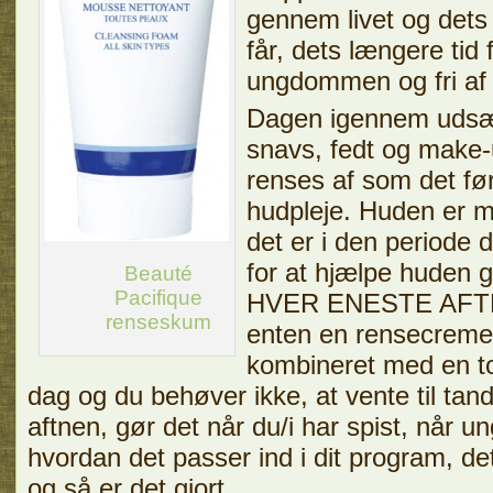
gennem livet og dets
får, dets længere tid 
ungdommen og fri af r
Dagen igennem udsæt
snavs, fedt og make-
renses af som det før
hudpleje. Huden er m
det er i den periode 
for at hjælpe huden g
Beauté
Pacifique
HVER ENESTE AFTEN
renseskum
enten en rensecreme 
kombineret med en to
dag og du behøver ikke, at vente til tan
aftnen, gør det når du/i har spist, når un
hvordan det passer ind i dit program, de
og så er det gjort.