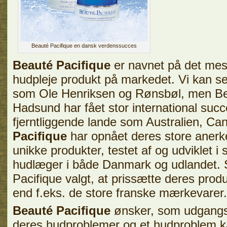
Beauté Pacifique en dansk verdenssucces
Beauté Pacifique
er navnet på det mes
hudpleje produkt på markedet. Vi kan s
som Ole Henriksen og Rønsbøl, men Bea
Hadsund har fået stor international succ
fjerntliggende lande som Australien, C
Pacifique
har opnået deres store anerke
unikke produkter, testet af og udviklet
hudlæger i både Danmark og udlandet. 
Pacifique valgt, at prissætte deres prod
end f.eks. de store franske mærkevarer.
Beauté Pacifique
ønsker, som udgangsp
deres hudproblemer og et hudproblem k