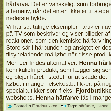
hårfarve. Det er vanskeligt som forbruger
alternativ, når det enten ikke er til sted
nederste hylde.
Vi har set talrige eksempler i artikler i a
på TV som beskriver og viser billeder af 
reaktioner, som den kemiske hårfarvnin
Store sår i hårbunden og ansigtet er de
tilsyneladende må løbe når disse produ
Men der findes alternativer.
Henna hårf
kemikaliefri produkt, som lægger sig so
og plejer håret i stedet for at skade det.
købet i mange helsekostbutikker, på nog
specialbutikker som f.eks.
Fjordbutikk
webshops.
Henna hårfarve
fås i mange 
Posted in
Fjordbutikken
|
Tags:
hårfarve
,
Henna