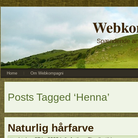
Webko
Spændende arti
Home
Om Webkompagni
Posts Tagged ‘Henna’
Naturlig hårfarve