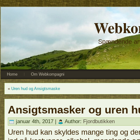
Webko
Spændende arti
Home
Om Webkompagni
«
Uren hud og Ansigtsmaske
Ansigtsmasker og uren h
januar 4th, 2017 |
Author:
Fjordbutikken
Uren hud kan skyldes mange ting og de