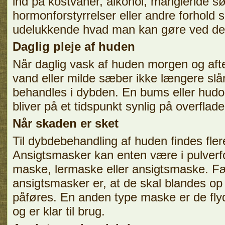
ind på kostvaner, alkohol, manglende sø
hormonforstyrrelser eller andre forhold
udelukkende hvad man kan gøre ved de
Daglig pleje af huden
Når daglig vask af huden morgen og aft
vand eller milde sæber ikke længere slår
behandles i dybden. En bums eller hudo
bliver på et tidspunkt synlig på overflade
Når skaden er sket
Til dybdebehandling af huden findes fler
Ansigtsmasker kan enten være i pulverfo
maske, lermaske eller ansigtsmaske. Fæ
ansigtsmasker er, at de skal blandes o
påføres. En anden type maske er de fly
og er klar til brug.