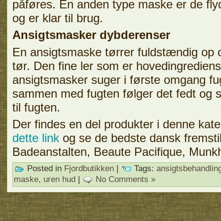
påføres. En anden type maske er de fly
og er klar til brug.
Ansigtsmasker dybderenser
En ansigtsmaske tørrer fuldstændig op 
tør. Den fine ler som er hovedingrediens
ansigtsmasker suger i første omgang fu
sammen med fugten følger det fedt og 
til fugten.
Der findes en del produkter i denne kat
dette link
og se de bedste dansk fremstil
Badeanstalten, Beaute Pacifique, Munk
Posted in
Fjordbutikken
|
Tags:
ansigtsbehandlin
maske
,
uren hud
|
No Comments »