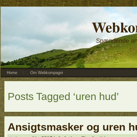
Webko
Spændende arti
Home
Om Webkompagni
Posts Tagged ‘uren hud’
Ansigtsmasker og uren h