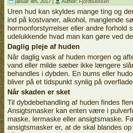
januar 4th, 2017 |
Author:
Fjordbutikken
Uren hud kan skyldes mange ting og de
ind på kostvaner, alkohol, manglende sø
hormonforstyrrelser eller andre forhold
udelukkende hvad man kan gøre ved de
Daglig pleje af huden
Når daglig vask af huden morgen og aft
vand eller milde sæber ikke længere slår
behandles i dybden. En bums eller hudo
bliver på et tidspunkt synlig på overflade
Når skaden er sket
Til dybdebehandling af huden findes fler
Ansigtsmasker kan enten være i pulverfo
maske, lermaske eller ansigtsmaske. Fæ
ansigtsmasker er, at de skal blandes o