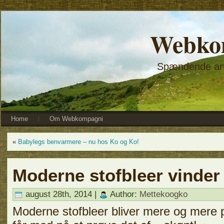
Webko
Spændende arti
Home
Om Webkompagni
«
Babylegs benvarmere – nu hos Ko og Ko!
Moderne stofbleer vinder
august 28th, 2014 |
Author:
Mettekoogko
Moderne stofbleer bliver mere og mere p