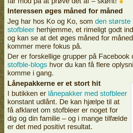
får mod på at prøve det af – skønt!
Interessen øges måned for måned
Jeg har hos Ko og Ko, som
den største
stofbleer
herhjemme, et rimeligt godt indb
og kan se at det øges måned for måned
kommer mere fokus på.
Der er forskellige grupper på Facebook o
stofble-blogs
hvor du kan få flere oplysni
komme i gang.
Lånepakkerne er et stort hit
I butikken er
lånepakker med stofbleer
konstant udlånt. De kan hjælpe til at
få afklaret om stofbleer er noget for
dig og din familie – og i mange tilfælde
er det med positivt resultat.