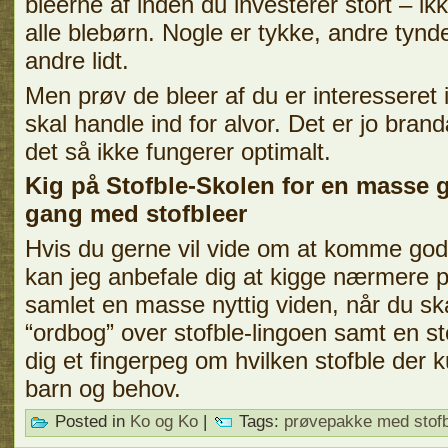
bleerne af inden du investerer stort – ikk
alle blebørn. Nogle er tykke, andre tynd
andre lidt.
Men prøv de bleer af du er interesseret i
skal handle ind for alvor. Det er jo bran
det så ikke fungerer optimalt.
Kig på Stofble-Skolen for en masse g
gang med stofbleer
Hvis du gerne vil vide om at komme godt
kan jeg anbefale dig at kigge nærmere 
samlet en masse nyttig viden, når du skal
“ordbog” over stofble-lingoen samt en st
dig et fingerpeg om hvilken stofble der k
barn og behov.
Posted in
Ko og Ko
|
Tags:
prøvepakke med stofb