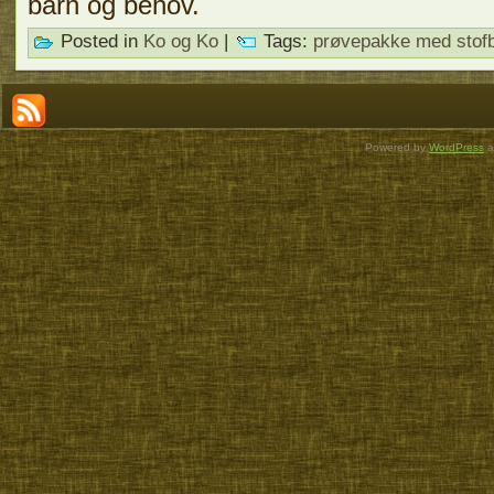
barn og behov.
Posted in
Ko og Ko
|
Tags:
prøvepakke med stofb
Powered by
WordPress
a