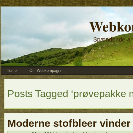
Webko
Spændende arti
Home
Om Webkompagni
Posts Tagged ‘prøvepakke m
Moderne stofbleer vinder