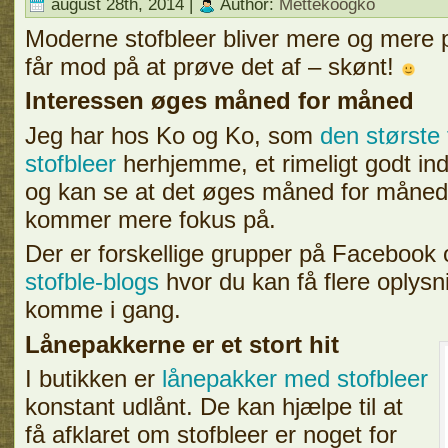
august 28th, 2014 |
Author:
Mettekoogko
Moderne stofbleer bliver mere og mere p
får mod på at prøve det af – skønt!
Interessen øges måned for måned
Jeg har hos Ko og Ko, som
den største
stofbleer
herhjemme, et rimeligt godt indb
og kan se at det øges måned for måned
kommer mere fokus på.
Der er forskellige grupper på Facebook o
stofble-blogs
hvor du kan få flere oplysni
komme i gang.
Lånepakkerne er et stort hit
I butikken er
lånepakker med stofbleer
konstant udlånt. De kan hjælpe til at
få afklaret om stofbleer er noget for