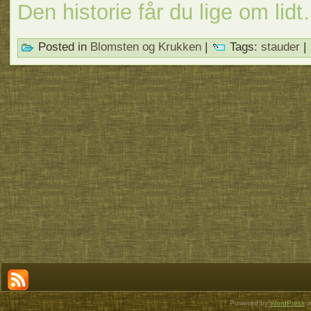
Den historie får du lige om li
Posted in
Blomsten og Krukken
|
Tags:
stauder
|
Powered by
WordPress
a