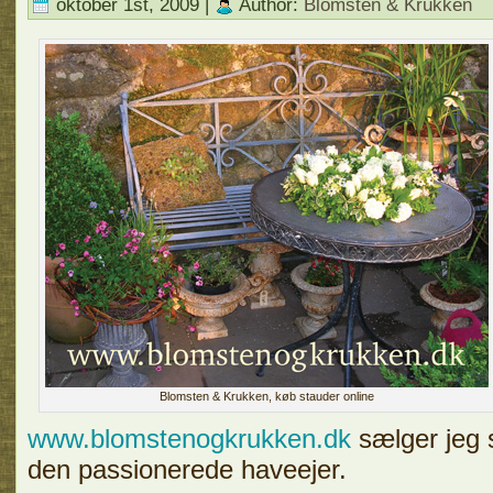
oktober 1st, 2009 |
Author:
Blomsten & Krukken
Blomsten & Krukken, køb stauder online
www.blomstenogkrukken.dk
sælger jeg s
den passionerede haveejer.