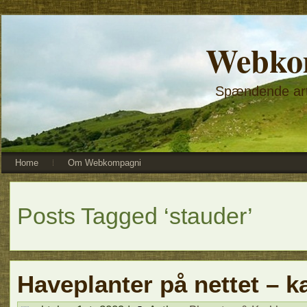
Webko
Spændende arti
Home
Om Webkompagni
Posts Tagged ‘stauder’
Haveplanter på nettet – 