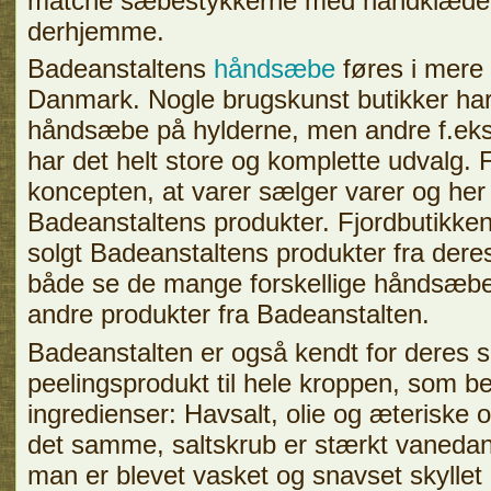
matche sæbestykkerne med håndklædern
derhjemme.
Badeanstaltens
håndsæbe
føres i mere 
Danmark. Nogle brugskunst butikker har
håndsæbe på hylderne, men andre f.ek
har det helt store og komplette udvalg. 
koncepten, at varer sælger varer og he
Badeanstaltens produkter. Fjordbutikken
solgt Badeanstaltens produkter fra der
både se de mange forskellige håndsæb
andre produkter fra Badeanstalten.
Badeanstalten er også kendt for deres s
peelingsprodukt til hele kroppen, som be
ingredienser: Havsalt, olie og æteriske 
det samme, saltskrub er stærkt vanedan
man er blevet vasket og snavset skyllet 