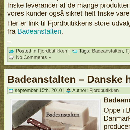
friske leverancer af de mange produkte
vores kunder også sikret helt friske vare
Her er link til Fjordbutikkens store udva
fra
Badeanstalten
.
–
Posted in
Fjordbutikken
|
Tags:
Badeanstalten
,
F
No Comments »
Badeanstalten – Danske 
september 15th, 2010 |
Author:
Fjordbutikken
Badeans
Oppe i B
Danmark
producen