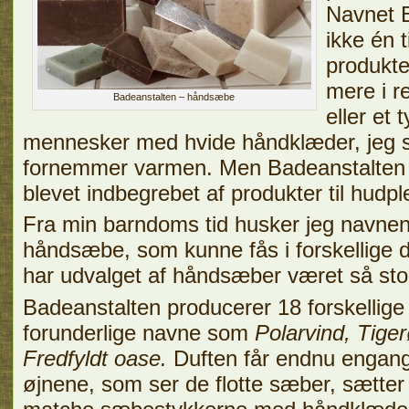
Navnet 
ikke én 
produkte
mere i r
Badeanstalten – håndsæbe
eller et 
mennesker med hvide håndklæder, jeg 
fornemmer varmen. Men Badeanstalten 
blevet indbegrebet af produkter til hudple
Fra min barndoms tid husker jeg navne
håndsæbe, som kunne fås i forskellige du
har udvalget af håndsæber været så sto
Badeanstalten producerer 18 forskelli
forunderlige navne som
Polarvind, Tige
Fredfyldt oase.
Duften får endnu engang t
øjnene, som ser de flotte sæber, sætter