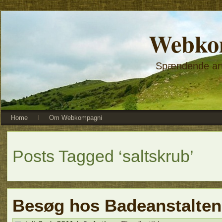
Webko
Spændende arti
Home
Om Webkompagni
Posts Tagged ‘saltskrub’
Besøg hos Badeanstalten