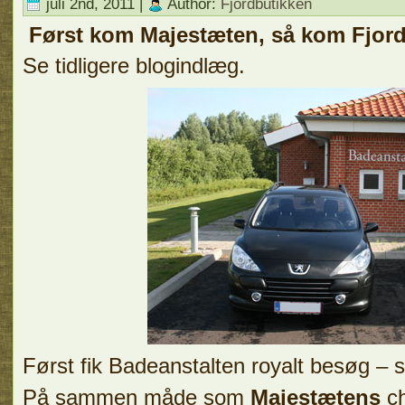
juli 2nd, 2011 |
Author:
Fjordbutikken
Først kom Majestæten, så kom Fjor
Se tidligere blogindlæg.
Først fik Badeanstalten royalt besøg – 
På sammen måde som
Majestætens
ch