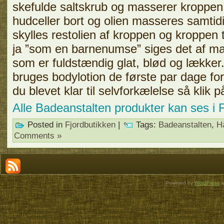
skefulde saltskrub og masserer kroppen 
hudceller bort og olien masseres samtidi
skylles restolien af kroppen og kroppen 
ja ”som en barnenumse” siges det af ma
som er fuldstændig glat, blød og lækker.
bruges bodylotion de første par dage for
du blevet klar til selvforkælelse så klik 
Alle Badeanstalten produkter kan ses i
Posted in
Fjordbutikken
|
Tags:
Badeanstalten
,
H
Comments »
Powered by
WordPress
a