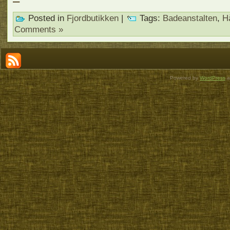
–
Posted in
Fjordbutikken
|
Tags:
Badeanstalten
,
H
Comments »
Powered by
WordPress
a