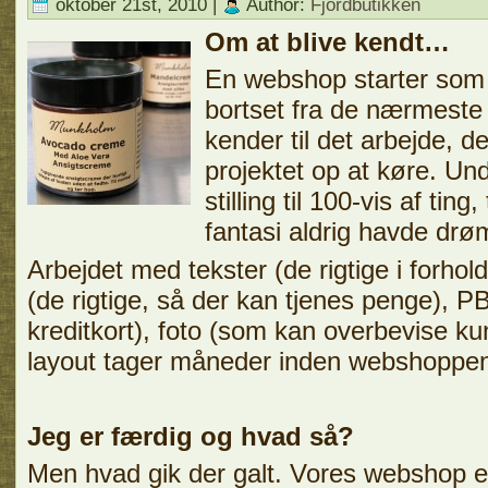
oktober 21st, 2010 |
Author:
Fjordbutikken
Om at blive kendt…
En webshop starter som li
bortset fra de nærmeste
kender til det arbejde, der
projektet op at køre. Un
stilling til 100-vis af ting
fantasi aldrig havde drø
Arbejdet med tekster (de rigtige i forhold
(de rigtige, så der kan tjenes penge), 
kreditkort), foto (som kan overbevise ku
layout tager måneder inden webshoppen 
Jeg er færdig og hvad så?
Men hvad gik der galt. Vores webshop ell