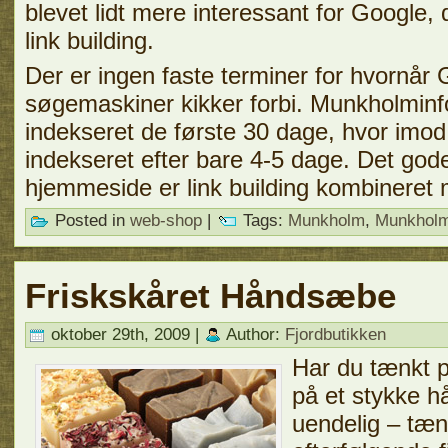
blevet lidt mere interessant for Google, de
link building.
Der er ingen faste terminer for hvornår 
søgemaskiner kikker forbi. Munkholminf
indekseret de første 30 dage, hvor imo
indekseret efter bare 4-5 dage. Det gode
hjemmeside er link building kombineret 
Posted in
web-shop
|
Tags:
Munkholm
,
Munkholm
Friskskåret Håndsæbe
oktober 29th, 2009 |
Author:
Fjordbutikken
Har du tænkt p
på et stykke 
uendelig – tæn