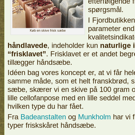
efterfølgende f
spørgsmål.
I Fjordbutikken
parameter end
Køb en skive frisk sæbe
kvalitetsindik
håndlavede
, indeholder kun
naturlige 
“frisklavet”
. Frisklavet er et andet beg
tillægger håndsæbe.
Idéen bag vores koncept er, at vi får h
samme måde, som et helt franskbrød, så 
sæbe, skærer vi en skive på 100 gram o
lille cellofanpose med en lille seddel me
hvilken type du har fået.
Fra
Badeanstalten
og
Munkholm
har vi f
typer friskskåret håndsæbe.