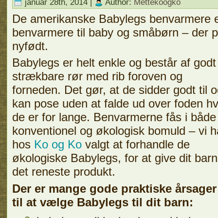
januar 28th, 2014 |
Author:
Mettekoogko
De amerikanske Babylegs benvarmere e
benvarmere til baby og småbørn – der pas
nyfødt.
Babylegs er helt enkle og består af godt
strækbare rør med rib foroven og
forneden. Det gør, at de sidder godt til 
kan pose uden at falde ud over foden hv
de er for lange. Benvarmerne fås i både
konventionel og økologisk bomuld – vi h
hos
Ko og Ko
valgt at forhandle de
økologiske Babylegs, for at give dit barn
det reneste produkt.
Der er mange gode praktiske årsager
til at vælge Babylegs til dit barn: