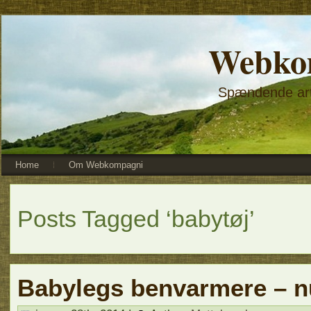
Webko
Spændende arti
Home
Om Webkompagni
Posts Tagged ‘babytøj’
Babylegs benvarmere – n