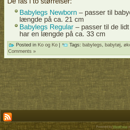
De fås i to størrelser:
Babylegs Newborn
– passer til baby
længde på ca. 21 cm
Babylegs Regular
– passer til de li
har en længde på ca. 33 cm
Posted in
Ko og Ko
|
Tags:
babylegs
,
babytøj
,
øk
Comments »
Powered by
WordPress
a