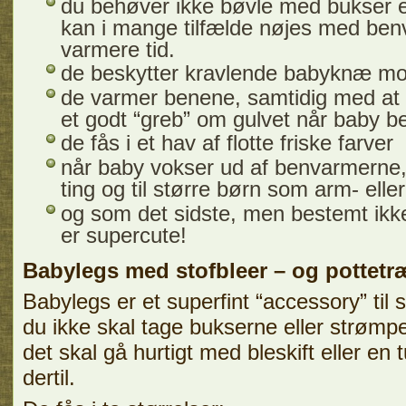
du behøver ikke bøvle med bukser 
kan i mange tilfælde nøjes med ben
varmere tid.
de beskytter kravlende babyknæ m
de varmer benene, samtidig med at fø
et godt “greb” om gulvet når baby b
de fås i et hav af flotte friske farver
når baby vokser ud af benvarmerne, 
ting og til større børn som arm- ell
og som det sidste, men bestemt ikk
er supercute!
Babylegs med stofbleer – og pottetr
Babylegs er et superfint “accessory” til 
du ikke skal tage bukserne eller strømp
det skal gå hurtigt med bleskift eller en 
dertil.