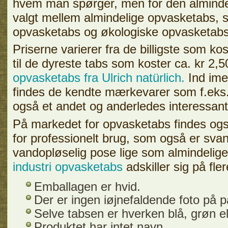
hvem man spørger, men for den almindel
valgt mellem almindelige opvasketabs
opvasketabs og økologiske opvasketabs
Priserne varierer fra de billigste som kos
til de dyreste tabs som koster ca. kr 2,5
opvasketabs fra Ulrich natürlich.
Ind ime
findes de kendte mærkevarer som f.eks
også et andet og anderledes interessant
På markedet for opvasketabs findes ogs
for professionelt brug, som også er sva
vandopløselig pose lige som almindelig
industri opvasketabs
adskiller sig på fle
Emballagen er hvid.
Der er ingen iøjnefaldende foto på 
Selve tabsen er hverken blå, grøn el
Produktet har intet navn.