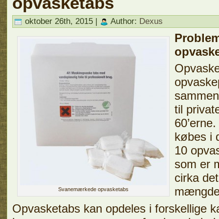
opvasketabs
oktober 26th, 2015 |
Author:
Dexus
Proble
opvask
Opvasket
opvaske
sammen 
til priva
60’erne.
købes i 
10 opvas
som er m
cirka de
mængde 
Svanemærkede opvasketabs
Opvasketabs kan opdeles i forskellige k