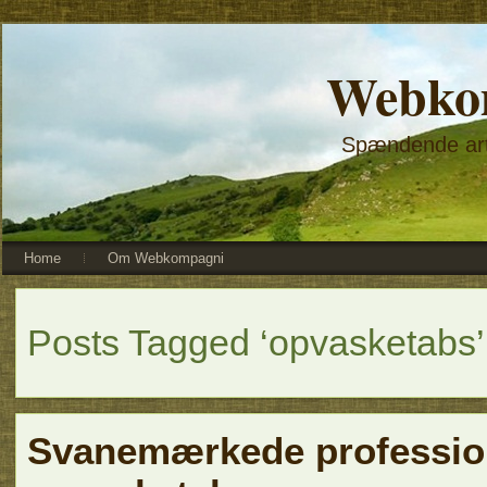
Webko
Spændende arti
Home
Om Webkompagni
Posts Tagged ‘opvasketabs’
Svanemærkede professio