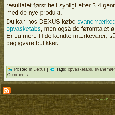
resultatet først helt synligt efter 3-4 
med de nye produkt.
Du kan hos DEXUS købe
svanemærkede
opvasketabs
, men også de føromtalet øk
Er du mere til de kendte mærkevarer, så
dagligvare butikker.
Posted in
Dexus
|
Tags:
opvasketabs
,
svanemær
Comments »
Powered by
WordPress
a