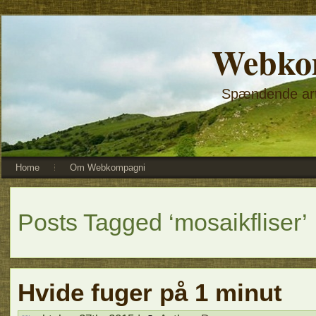
Webko
Spændende arti
Home
Om Webkompagni
Posts Tagged ‘mosaikfliser’
Hvide fuger på 1 minut