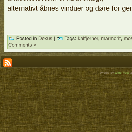
alternativt åbnes vinduer og døre for g
Posted in
Dexus
|
Tags:
kalfjerner
,
marmorit
,
mos
Comments »
Powered by
WordPress
a