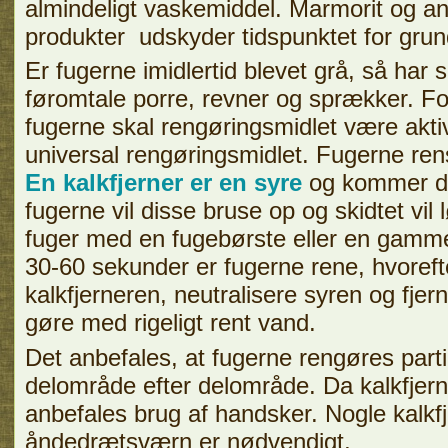
almindeligt vaskemiddel. Marmorit og a
produkter udskyder tidspunktet for grun
Er fugerne imidlertid blevet grå, så har s
føromtale porre, revner og sprækker. F
fugerne skal rengøringsmidlet være akt
universal rengøringsmidlet. Fugerne ren
En kalkfjerner er en syre
og kommer du
fugerne vil disse bruse op og skidtet vil
fuger med en fugebørste eller en gamme
30-60 sekunder er fugerne rene, hvorefte
kalkfjerneren, neutralisere syren og fjer
gøre med rigeligt rent vand.
Det anbefales, at fugerne rengøres partiel
delområde efter delområde. Da kalkfjern
anbefales brug af handsker. Nogle kalkfje
åndedrætsværn er nødvendigt,