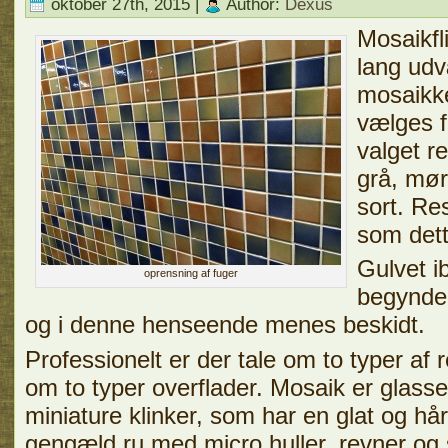
oktober 27th, 2015 |
Author:
Dexus
Mosaikfl
lang ud
mosaikke
vælges f
valget re
grå, mør
sort. Re
som dett
Gulvet i
oprensning af fuger
begynder
og i denne henseende menes beskidt.
Professionelt er der tale om to typer af r
om to typer overflader. Mosaik er glas
miniature klinker, som har en glat og hår
gengæld ru med micro huller, revner og 