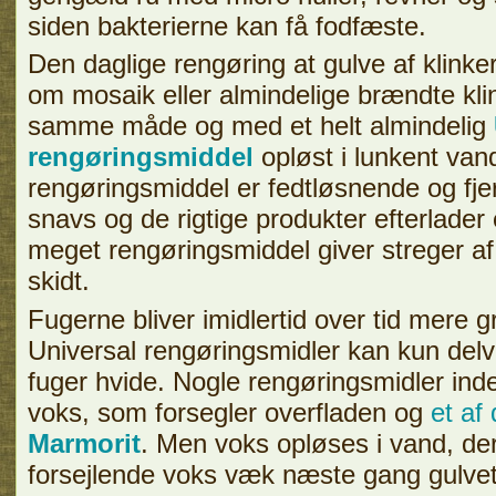
siden bakterierne kan få fodfæste.
Den daglige rengøring at gulve af klinke
om mosaik eller almindelige brændte kli
samme måde og med et helt almindelig
rengøringsmiddel
opløst i lunkent van
rengøringsmiddel er fedtløsnende og fjer
snavs og de rigtige produkter efterlader
meget rengøringsmiddel giver streger a
skidt.
Fugerne bliver imidlertid over tid mere g
Universal rengøringsmidler kan kun delvi
fuger hvide. Nogle rengøringsmidler inde
voks, som forsegler overfladen og
et af
Marmorit
. Men voks opløses i vand, de
forsejlende voks væk næste gang gulve