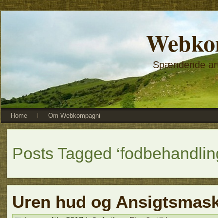
Webko
Spændende arti
Home
Om Webkompagni
Posts Tagged ‘fodbehandlin
Uren hud og Ansigtsmas