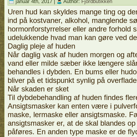
januar 4th, 2017 |
Author:
Fjordbutikken
Uren hud kan skyldes mange ting og de
ind på kostvaner, alkohol, manglende sø
hormonforstyrrelser eller andre forhold
udelukkende hvad man kan gøre ved de
Daglig pleje af huden
Når daglig vask af huden morgen og aft
vand eller milde sæber ikke længere slår
behandles i dybden. En bums eller hudo
bliver på et tidspunkt synlig på overflade
Når skaden er sket
Til dybdebehandling af huden findes fler
Ansigtsmasker kan enten være i pulverfo
maske, lermaske eller ansigtsmaske. Fæ
ansigtsmasker er, at de skal blandes o
påføres. En anden type maske er de fly