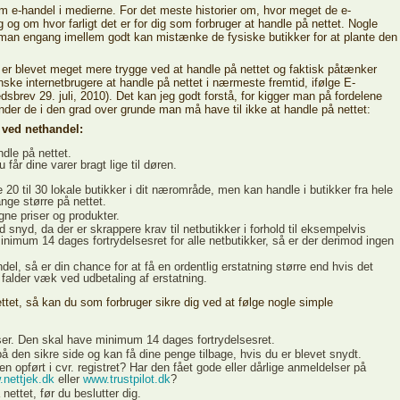
m e-handel i medierne. For det meste historier om, hvor meget de e-
 og om hvor farligt det er for dig som forbruger at handle på nettet. Nogle
man engang imellem godt kan mistænke de fysiske butikker for at plante den
 er blevet meget mere trygge ved at handle på nettet og faktisk påtænker
anske internetbrugere at handle på nettet i nærmeste fremtid, ifølge E-
sbrev 29. juli, 2010). Det kan jeg godt forstå, for kigger man på fordelene
nder de i den grad over grunde man må have til ikke at handle på nettet:
 ved nethandel:
dle på nettet.
får dine varer bragt lige til døren.
20 til 30 lokale butikker i dit nærområde, men kan handle i butikker fra hele
nge større på nettet.
ne priser og produkter.
 snyd, da der er skrappere krav til netbutikker i forhold til eksempelvis
minimum 14 dages fortrydelsesret for alle netbutikker, så er der derimod ingen
andel, så er din chance for at få en ordentlig erstatning større end hvis det
n falder væk ved udbetaling af erstatning.
tet, så kan du som forbruger sikre dig ved at følge nogle simple
ser. Den skal have minimum 14 dages fortrydelsesret.
på den sikre side og kan få dine penge tilbage, hvis du er blevet snydt.
n opført i cvr. registret? Har den fået gode eller dårlige anmeldelser på
nettjek.dk
eller
www.trustpilot.dk
?
nettet, før du beslutter dig.