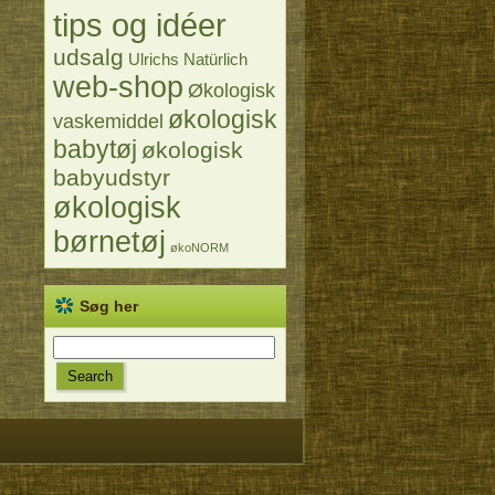
tips og idéer
udsalg
Ulrichs Natürlich
web-shop
Økologisk
økologisk
vaskemiddel
babytøj
økologisk
babyudstyr
økologisk
børnetøj
økoNORM
Søg her