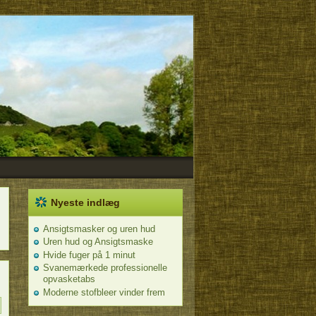
Nyeste indlæg
Ansigtsmasker og uren hud
Uren hud og Ansigtsmaske
Hvide fuger på 1 minut
Svanemærkede professionelle
opvasketabs
Moderne stofbleer vinder frem