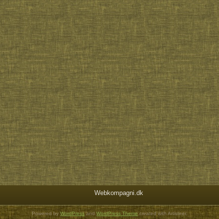
Webkompagni.dk
Powered by
WordPress
and
WordPress Theme
created with Artisteer.