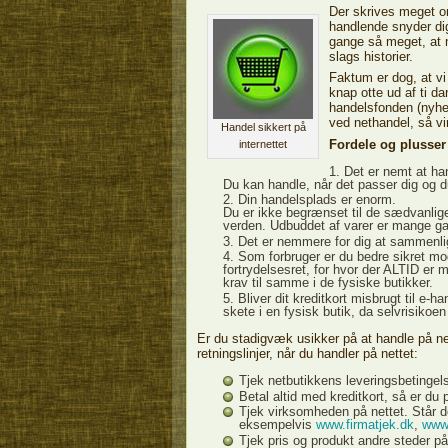
Der skrives meget o
handlende snyder dig
gange så meget, at 
slags historier.
Faktum er dog, at vi
knap otte ud af ti d
handelsfonden (nyhed
ved nethandel, så vi
Handel sikkert på
Fordele og plusser
internettet
Det er nemt at han
Du kan handle, når det passer dig og du 
Din handelsplads er enorm.
Du er ikke begrænset til de sædvanlige 
verden. Udbuddet af varer er mange ga
Det er nemmere for dig at sammenlig
Som forbruger er du bedre sikret mod
fortrydelsesret, for hvor der ALTID er 
krav til samme i de fysiske butikker.
Bliver dit kreditkort misbrugt til e-h
skete i en fysisk butik, da selvrisikoe
Er du stadigvæk usikker på at handle på net
retningslinjer, når du handler på nettet:
Tjek netbutikkens leveringsbetingel
Betal altid med kreditkort, så er du 
Tjek virksomheden på nettet. Står de
eksempelvis
www.firmatjek.dk
,
www.
Tjek pris og produkt andre steder på 