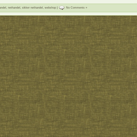
andel
,
nethandel
,
sikker nethandel
,
webshop
|
No Comments »