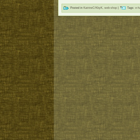
Posted in
KatrineC/KbyK
,
web-shop
|
Tags:
e-h