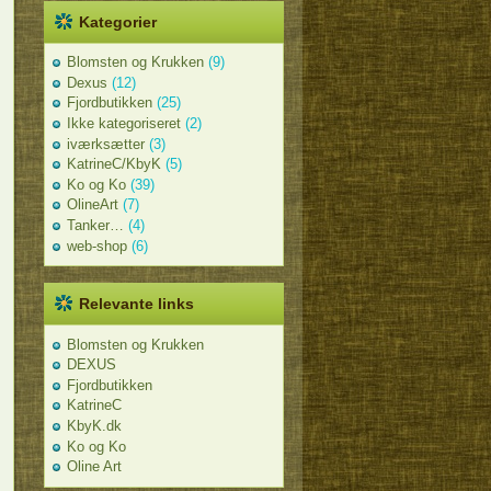
Kategorier
Blomsten og Krukken
(9)
Dexus
(12)
Fjordbutikken
(25)
Ikke kategoriseret
(2)
iværksætter
(3)
KatrineC/KbyK
(5)
Ko og Ko
(39)
OlineArt
(7)
Tanker…
(4)
web-shop
(6)
Relevante links
Blomsten og Krukken
DEXUS
Fjordbutikken
KatrineC
KbyK.dk
Ko og Ko
Oline Art