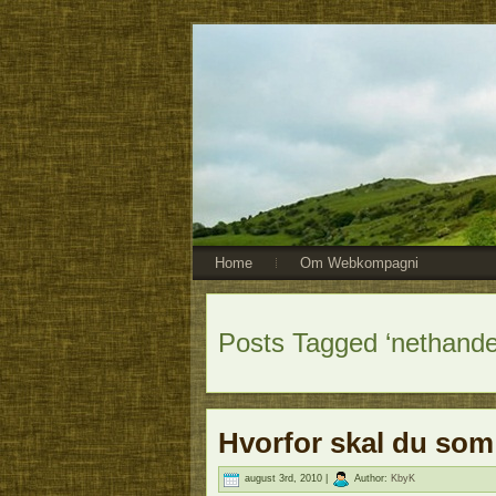
Home
Om Webkompagni
Posts Tagged ‘nethande
Hvorfor skal du som
august 3rd, 2010 |
Author:
KbyK