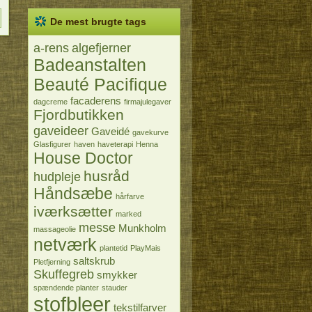
De mest brugte tags
a-rens
algefjerner
Badeanstalten
Beauté Pacifique
facaderens
dagcreme
firmajulegaver
Fjordbutikken
gaveideer
Gaveidé
gavekurve
Glasfigurer
haven
haveterapi
Henna
House Doctor
husråd
hudpleje
Håndsæbe
hårfarve
iværksætter
marked
messe
Munkholm
massageolie
netværk
plantetid
PlayMais
saltskrub
Pletfjerning
Skuffegreb
smykker
spændende planter
stauder
stofbleer
tekstilfarver