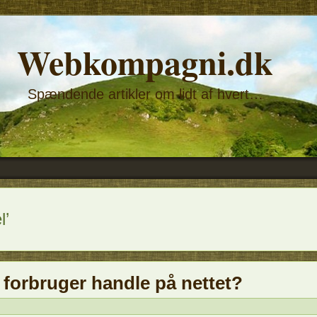
Webkompagni.dk
Spændende artikler om lidt af hvert…
l’
 forbruger handle på nettet?