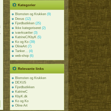
Kategorier
Blomsten og Krukken
(9)
Dexus
(12)
Fjordbutikken
(25)
t
Ikke kategoriseret
(2)
iværksætter
(3)
r
KatrineC/KbyK
(5)
Ko og Ko
(39)
OlineArt
(7)
Tanker…
(4)
web-shop
(6)
Relevante links
Blomsten og Krukken
DEXUS
Fjordbutikken
KatrineC
KbyK.dk
Ko og Ko
Oline Art