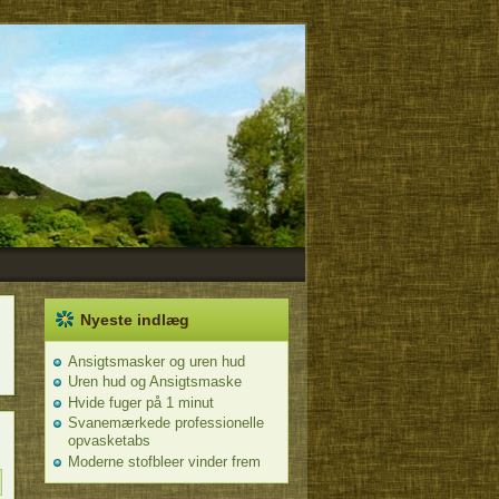
Nyeste indlæg
Ansigtsmasker og uren hud
Uren hud og Ansigtsmaske
Hvide fuger på 1 minut
Svanemærkede professionelle
opvasketabs
Moderne stofbleer vinder frem