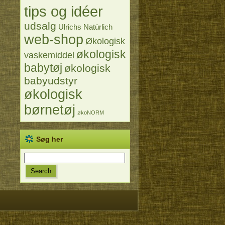
tips og idéer
udsalg
Ulrichs Natürlich
web-shop
Økologisk
økologisk
vaskemiddel
babytøj
økologisk
babyudstyr
økologisk
børnetøj
økoNORM
Søg her