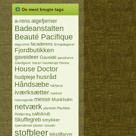
De mest brugte tags
a-rens
algefjerner
Badeanstalten
Beauté Pacifique
facaderens
dagcreme
firmajulegaver
Fjordbutikken
gaveideer
Gaveidé
gavekurve
Glasfigurer
haven
haveterapi
Henna
House Doctor
husråd
hudpleje
Håndsæbe
hårfarve
iværksætter
marked
messe
Munkholm
massageolie
netværk
plantetid
PlayMais
saltskrub
Pletfjerning
Skuffegreb
smykker
spændende planter
stauder
stofbleer
tekstilfarver