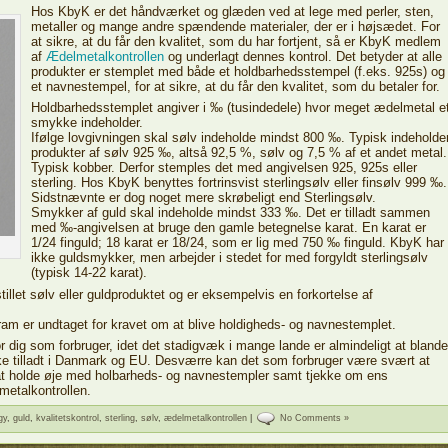
Hos KbyK er det håndværket og glæden ved at lege med perler, sten,
metaller og mange andre spændende materialer, der er i højsædet. For
at sikre, at du får den kvalitet, som du har fortjent, så er KbyK medlem
af
Ædelmetalkontrollen
og underlagt dennes kontrol. Det betyder at alle
produkter er stemplet med både et holdbarhedsstempel (f.eks. 925s) og
et navnestempel, for at sikre, at du får den kvalitet, som du betaler for.
Holdbarhedsstemplet angiver i ‰ (tusindedele) hvor meget ædelmetal e
smykke indeholder.
Ifølge lovgivningen skal sølv indeholde mindst 800 ‰. Typisk indeholde
produkter af sølv 925 ‰, altså 92,5 %, sølv og 7,5 % af et andet metal.
Typisk kobber. Derfor stemples det med angivelsen 925, 925s eller
sterling. Hos KbyK benyttes fortrinsvist sterlingsølv eller finsølv 999 ‰.
Sidstnævnte er dog noget mere skrøbeligt end Sterlingsølv.
Smykker af guld skal indeholde mindst 333 ‰. Det er tilladt sammen
med ‰-angivelsen at bruge den gamle betegnelse karat. En karat er
1/24 finguld; 18 karat er 18/24, som er lig med 750 ‰ finguld. KbyK har
ikke guldsmykker, men arbejder i stedet for med forgyldt sterlingsølv
(typisk 14-22 karat).
llet sølv eller guldproduktet og er eksempelvis en forkortelse af
ram er undtaget for kravet om at blive holdigheds- og navnestemplet.
r dig som forbruger, idet det stadigvæk i mange lande er almindeligt at blande
ikke tilladt i Danmark og EU. Desværre kan det som forbruger være svært at
 at holde øje med holbarheds- og navnestempler samt tjekke om ens
metalkontrollen.
gy
,
guld
,
kvalitetskontrol
,
sterling
,
sølv
,
ædelmetalkontrollen
|
No Comments »