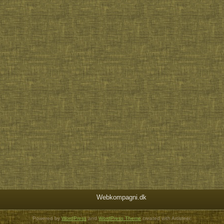
Webkompagni.dk
Powered by
WordPress
and
WordPress Theme
created with Artisteer.