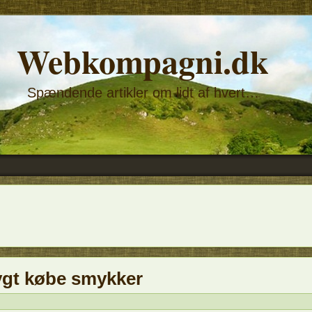
Webkompagni.dk
Spændende artikler om lidt af hvert…
ygt købe smykker