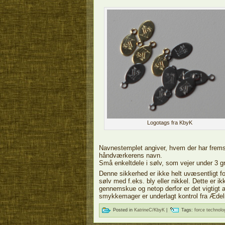
Logotags fra KbyK
Navnestemplet angiver, hvem der har fremsti
håndværkerens navn.
Små enkeltdele i sølv, som vejer under 3 g
Denne sikkerhed er ikke helt uvæsentligt fo
sølv med f.eks. bly eller nikkel. Dette er 
gennemskue og netop derfor er det vigtigt
smykkemager er underlagt kontrol fra Ædel
Posted in
KatrineC/KbyK
|
Tags:
force technolo