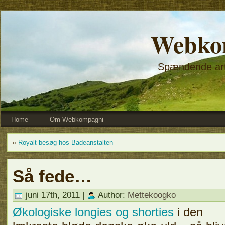
Webko
Spændende arti
Home
Om Webkompagni
«
Royalt besøg hos Badeanstalten
Så fede…
juni 17th, 2011 |
Author:
Mettekoogko
Økologiske longies og shorties
i den