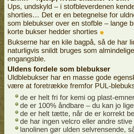
Ups, undskyld – i stofbleverdenen kender 
shorties… Det er en betegnelse for uld
som blebukser over en stofble – lange b
korte bukser hedder shorties
Bukserne har en kile bagpå, så de har li
naturligvis snildt bruges som almindelig
engangsble.
Uldens fordele som blebukser
Uldblebukser har en masse gode egensk
være at foretrække fremfor PUL-blebuk
de er helt fri for kemi og plast-emne
de er 100% åndbare – du kan jo li
de er helt tætte, når de er korrekt 
de har ingen velcro eller andre stive
lanolinen gør ulden selvrensende, s