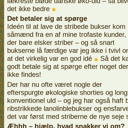
lækreste bløde danske øko-uld – så bliv
det ikke bedre
Det betaler sig at spørge
Ideén til at lave de stribede bukser kom
såmænd fra en af mine trofaste kunder,
der bare elsker striber – og så snart
bukserne lå færdige var jeg ikke i tvivl 
at det virkelig var en god idé
Så det k
godt betale sig at spørge efter noget de
ikke findes!
Der har nu ofte været nogle der
efterspurgte økologiske shorties og longi
konventionel uld – og jeg har også haf
ribstrikkede lanolinblebukser og ensfa
det var først med striberne de nye seje s
Æhhh – hjælp, hvad snakker vi om?